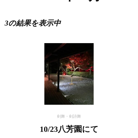
3の結果を表示中
剣舞・剣詩舞
10/23八芳園にて