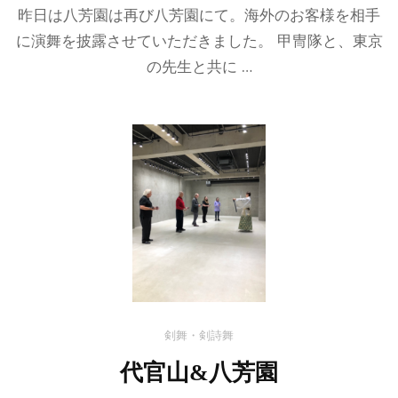
昨日は八芳園は再び八芳園にて。海外のお客様を相手
に演舞を披露させていただきました。 甲冑隊と、東京
の先生と共に …
剣舞・剣詩舞
代官山&八芳園