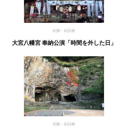
剣舞・剣詩舞
大宮八幡宮 奉納公演「時間を外した日」
剣舞・剣詩舞