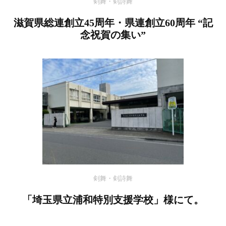
剣舞・剣詩舞
滋賀県総連創立45周年・県連創立60周年 “記
念祝賀の集い”
剣舞・剣詩舞
「埼玉県立浦和特別支援学校」様にて。