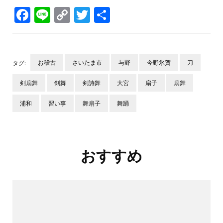
Facebook
Line
Copy
Twitter
共
Link
有
お稽古
さいたま市
与野
今野氷賀
刀
タグ:
剣扇舞
剣舞
剣詩舞
大宮
扇子
扇舞
浦和
習い事
舞扇子
舞踊
投
稿
ナ
おすすめ
ビ
ゲ
ー
シ
ョ