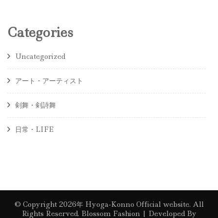
Categories
Uncategorized
アート・アーティスト
剣舞・剣詩舞
日常・LIFE
© Copyright 2026年
Hyoga-Konno Official website
. All
Rights Reserved.
Blossom Fashion | Developed By