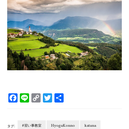
Facebook
Line
Copy
Twitter
共
Link
有
#習い事教室
HyogaKonno
katana
タグ: