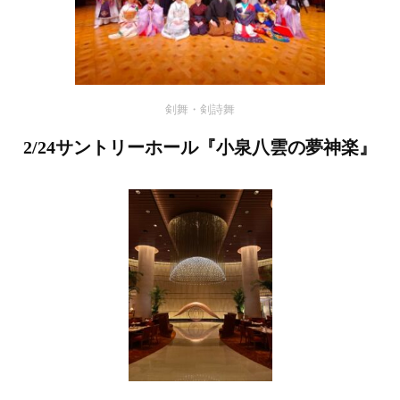
剣舞・剣詩舞
2/24サントリーホール『小泉八雲の夢神楽』