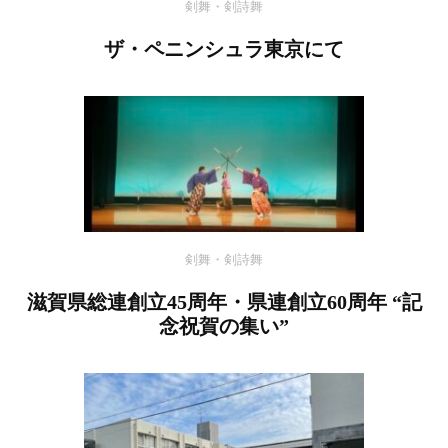
剣舞・剣詩舞
ザ・ペニンシュラ東京にて
剣舞・剣詩舞
滋賀県総連創立45周年・県連創立60周年 “記
念祝賀の集い”