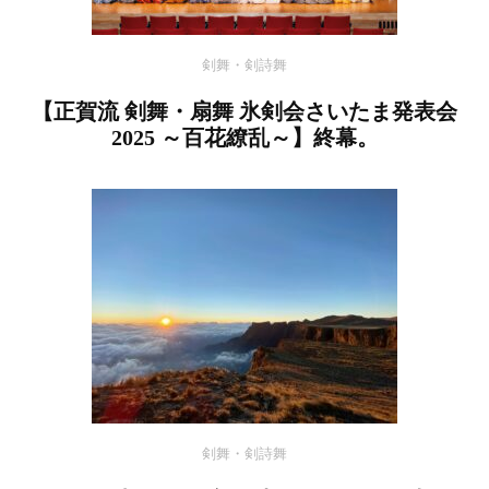
剣舞・剣詩舞
【正賀流 剣舞・扇舞 氷剣会さいたま発表会
2025 ～百花繚乱～】終幕。
剣舞・剣詩舞