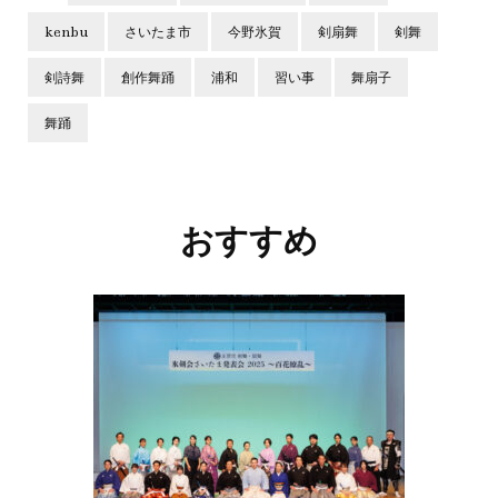
kenbu
さいたま市
今野氷賀
剣扇舞
剣舞
剣詩舞
創作舞踊
浦和
習い事
舞扇子
舞踊
投
稿
ナ
おすすめ
ビ
ゲ
ー
シ
ョ
ン