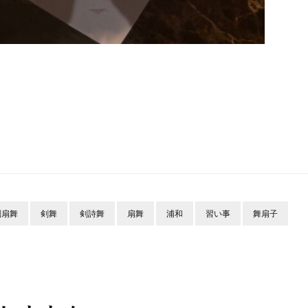
剣扇舞
剣舞
剣詩舞
扇舞
浦和
習い事
舞扇子