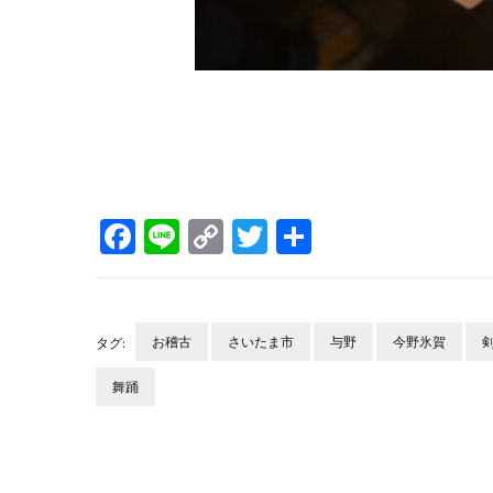
Facebook
Line
Copy
Twitter
共
Link
有
お稽古
さいたま市
与野
今野氷賀
タグ:
舞踊
投
稿
ナ